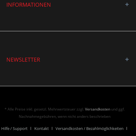
INFORMATIONEN
NEWSLETTER
* Alle Preise inkl. gesetzl. Mehrwertsteuer zzgl.
Versandkosten
und ggf.
Nachnahmegebühren, wenn nicht anders beschrieben
Hilfe / Support
Kontakt
Versandkosten / Bezahlmöglichkeiten