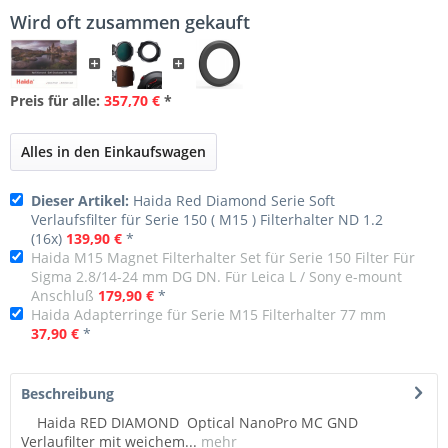
Wird oft zusammen gekauft
Preis für alle:
357,70 €
*
Alles in den Einkaufswagen
Dieser Artikel:
Haida Red Diamond Serie Soft
Verlaufsfilter für Serie 150 ( M15 ) Filterhalter ND 1.2
(16x)
139,90 €
*
Haida M15 Magnet Filterhalter Set für Serie 150 Filter Für
Sigma 2.8/14-24 mm DG DN. Für Leica L / Sony e-mount
Anschluß
179,90 €
*
Haida Adapterringe für Serie M15 Filterhalter 77 mm
37,90 €
*
Beschreibung
Haida RED DIAMOND Optical NanoPro MC GND
Verlaufilter mit weichem...
mehr