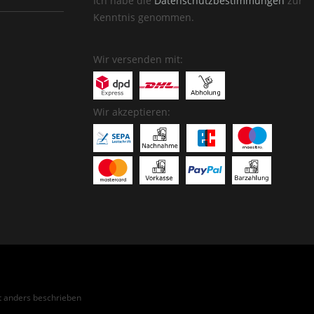
Ich habe die
Datenschutzbestimmungen
zur
Kenntnis genommen.
Wir versenden mit:
Wir akzeptieren:
 anders beschrieben