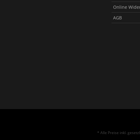
Online Wide
AGB
* Alle Preise inkl. geset