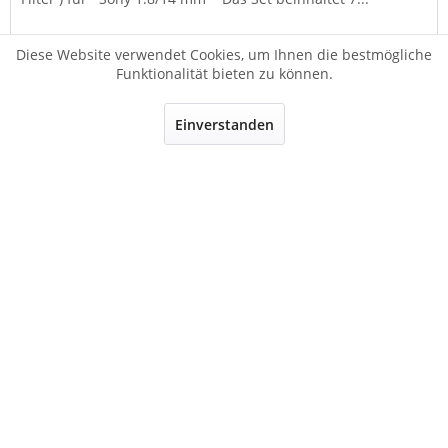
Diese Website verwendet Cookies, um Ihnen die bestmögliche
189,90 € *
249,90 € *
Funktionalität bieten zu können.
Merken
Einverstanden
TIPP!
Haida NanoPro MC Rücklinsen Filter Set für...
Neu: Haida NanoPro MC 4er ND Rückfilterset ( Rear Filter )