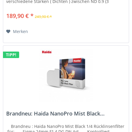
verschiedene Stärken ( Dichten ) zwischen ND 0.9 (3
Blendenstufen, bis...
189,90 € *
249,90 € *
Merken
TIPP!
Brandneu: Haida NanoPro Mist Black...
Brandneu : Haida NanoPro Mist Black 1/4 Rücklinsenfilter
für: Sigma 24mm F1,4 DG DN Art - Kontrolliert