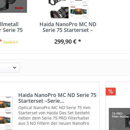
llmetall
Haida NanoPro MC ND
r Serie 75
Serie 75 Starterset –
O
Serie...
*
299,90 € *
59,90 € *
Haida NanoPro MC ND Serie 75
Starterset –Serie...
Optical NanoPro MC ND Serie 75 mm
Starterset von Haida Das Set besteht
neben dem Serie 75 PRO Filterhalter
aus 3 ND Filtern der neuen NanoPro
MC Serie mit den Dichten ND 0.9 ( 8x ) –