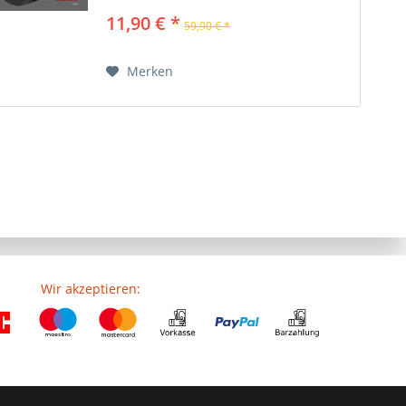
Ermöglicht die bequeme Einstellung
11,90 € *
59,90 € *
des neuen, separat erhältlichen...
Merken
Wir akzeptieren: