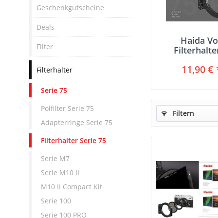
Geschenkgutscheine
Deals
Haida Vo
Filter
Filterhalte
PR
11,90 € 
Filterhalter
Serie 75
Polfilter Serie 75
Filtern
Adapterringe Serie 75
Filterhalter Serie 75
Serie M7
Serie M10 II
M10 II Compact Kit
Serie 100
Serie 100 PRO