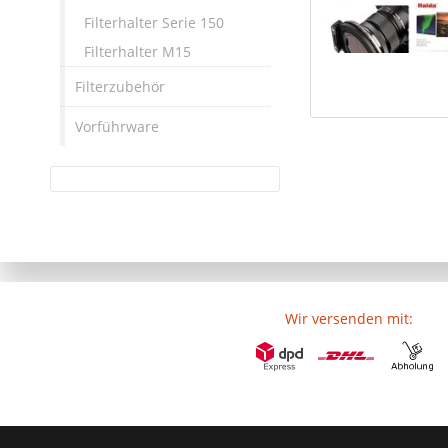
Filterhalter Serie 150
Filterhalter M15
Filterzubehör
Vorführware
Wir versenden mit: