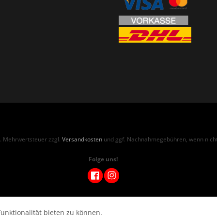
zl. Mehrwertsteuer zzgl.
Versandkosten
und ggf. Nachnahmegebühren, wenn nicht
Folge uns!
unktionalität bieten zu können.