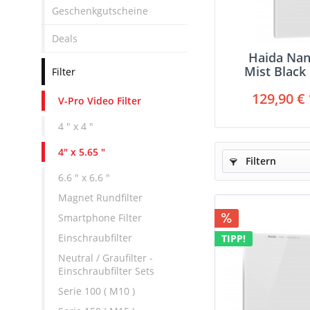
Geschenkgutscheine
Deals
Haida Na
Mist Black 
Filter
5.65 
129,90 € 
V-Pro Video Filter
4 " x 4 "
4" x 5.65 "
Filtern
6.6 " x 6.6 "
Magnet Rundfilter
Smartphone Filter
Einschraubfilter
TIPP!
Neutral / Graufilter -
Einschraubfilter Sets
Serie 100 ( M10 )