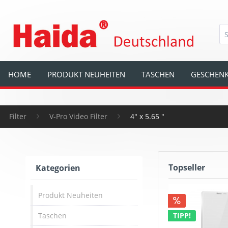
HOME
PRODUKT NEUHEITEN
TASCHEN
GESCHENK
Filter
V-Pro Video Filter
4" x 5.65 "
Topseller
Kategorien
Produkt Neuheiten
Taschen
TIPP!