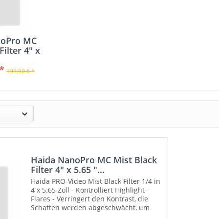
noPro MC
Filter 4" x
"...
*
199,90 € *
Haida NanoPro MC Mist Black
Filter 4" x 5.65 "...
Haida PRO-Video Mist Black Filter 1/4 in
4 x 5.65 Zoll - Kontrolliert Highlight-
Flares - Verringert den Kontrast, die
Schatten werden abgeschwächt, um
einen natürlicheren Effekt zu erzielen -