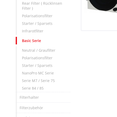
Rear Filter ( Rücklinsen
Filter )
Polarisationsfilter
Starter / Sparsets
Infrarotfilter
Basic Serie
Neutral / Graufilter
Polarisationsfilter
Starter / Sparsets
NanoPro MC Serie
Serie M7 / Serie 75
Serie 84 / 85
Filterhalter
Filterzubehör