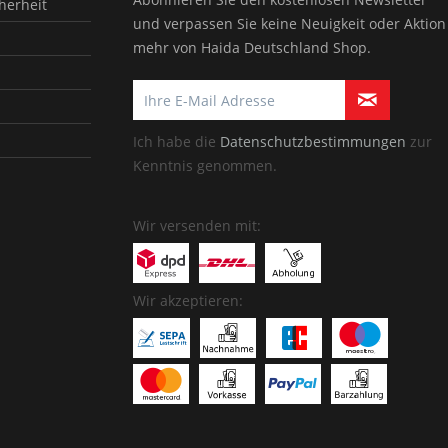
herheit
und verpassen Sie keine Neuigkeit oder Aktion
mehr von Haida Deutschland Shop.
Ich habe die
Datenschutzbestimmungen
zur
Kenntnis genommen.
Wir versenden mit:
Wir akzeptieren: