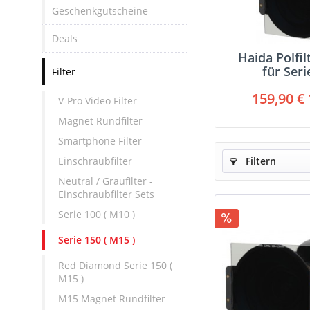
Geschenkgutscheine
Deals
Haida Polfil
für Seri
Filter
159,90 € 
V-Pro Video Filter
Magnet Rundfilter
Smartphone Filter
Einschraubfilter
Filtern
Neutral / Graufilter -
Einschraubfilter Sets
Serie 100 ( M10 )
Serie 150 ( M15 )
Red Diamond Serie 150 (
M15 )
M15 Magnet Rundfilter