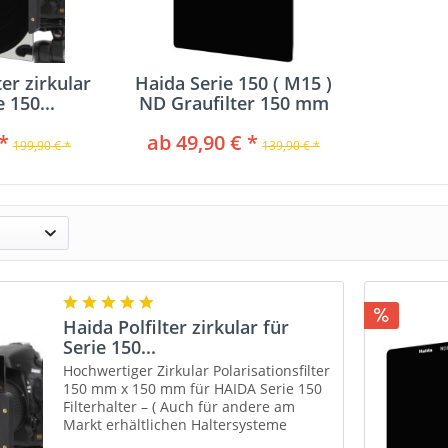
ter zirkular
Haida Serie 150 ( M15 )
e 150...
ND Graufilter 150 mm
x...
*
ab 49,90 € *
199,90 € *
139,90 € *
Haida Polfilter zirkular für
Serie 150...
Hochwertiger Zirkular Polarisationsfilter
150 mm x 150 mm für HAIDA Serie 150
Filterhalter – ( Auch für andere am
Markt erhältlichen Haltersysteme
geeignet ) Hergestellt aus