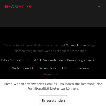
NEWSLETTER
* Alle Preise inkl. gesetzl. Mehrwertsteuer zzgl.
Versandkosten
und ggf.
Nachnahmegebühren, wenn nicht anders beschrieben
Hilfe / Support
Kontakt
Versandkosten / Bezahlmöglichkeiten
Widerrufsrecht
Datenschutz
AGB
Impressum
Folge uns!
Diese Website verwendet Cookies, um Ihnen die bestmögliche
Funktionalität bieten zu können.
Einverstanden