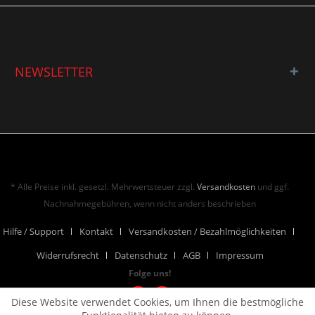
NEWSLETTER
* Alle Preise inkl. gesetzl. Mehrwertsteuer zzgl.
Versandkosten
und ggf.
Nachnahmegebühren, wenn nicht anders beschrieben
Hilfe / Support
Kontakt
Versandkosten / Bezahlmöglichkeiten
Widerrufsrecht
Datenschutz
AGB
Impressum
Folge uns!
Diese Website verwendet Cookies, um Ihnen die bestmögliche