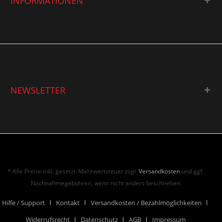
INFORMATIONEN
NEWSLETTER
* Alle Preise inkl. gesetzl. Mehrwertsteuer zzgl.
Versandkosten
und ggf.
Nachnahmegebühren, wenn nicht anders beschrieben
Hilfe / Support
Kontakt
Versandkosten / Bezahlmöglichkeiten
Widerrufsrecht
Datenschutz
AGB
Impressum