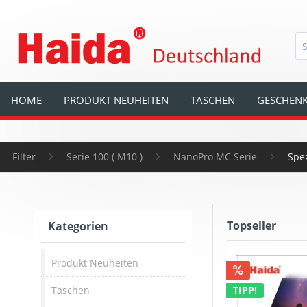
HOME
PRODUKT NEUHEITEN
TASCHEN
GESCHENK
Filter
Serie 100 ( M10 )
NanoPro MC Serie
Spez
Topseller
Kategorien
Produkt Neuheiten
Taschen
TIPP!