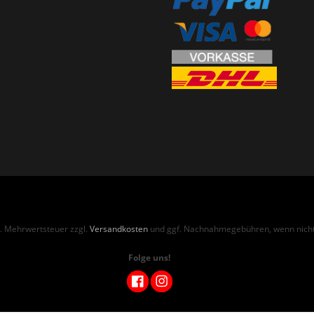
zl. Mehrwertsteuer zzgl.
Versandkosten
und ggf. Nachnahmegebühren, wenn nicht
Folge uns!