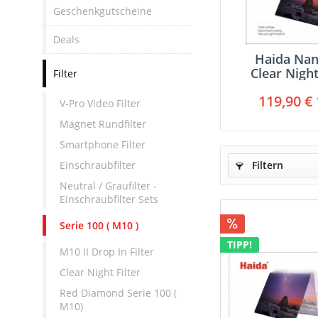
Geschenkgutscheine
Deals
Haida Na
Clear Night
Filter
Seri
119,90 € 
V-Pro Video Filter
Magnet Rundfilter
Smartphone Filter
Einschraubfilter
Filtern
Neutral / Graufilter -
Einschraubfilter Sets
Serie 100 ( M10 )
TIPP!
M10 II Drop In Filter
Clear Night Filter
Red Diamond Serie 100 (
M10)