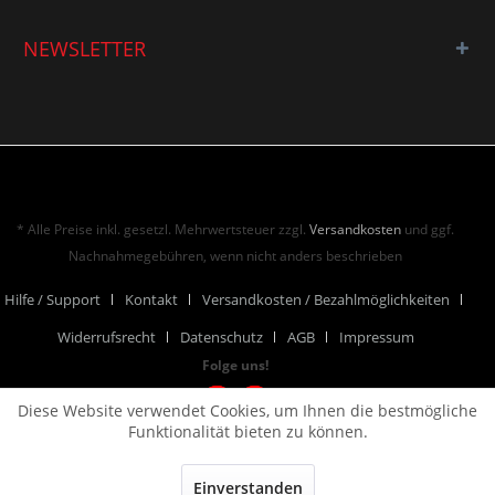
NEWSLETTER
* Alle Preise inkl. gesetzl. Mehrwertsteuer zzgl.
Versandkosten
und ggf.
Nachnahmegebühren, wenn nicht anders beschrieben
Hilfe / Support
Kontakt
Versandkosten / Bezahlmöglichkeiten
Widerrufsrecht
Datenschutz
AGB
Impressum
Folge uns!
Diese Website verwendet Cookies, um Ihnen die bestmögliche
Funktionalität bieten zu können.
Einverstanden