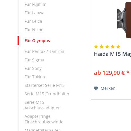
Für Fujifilm
Für Laowa
Für Leica
Für Nikon
Für Olympus
Für Pentax / Tamron
Haida M15 Magn
Für Sigma
Für Sony
ab 129,90 € *
Für Tokina
Starterset Serie M15
Merken
Serie M15 Grundhalter
Serie M15
Anschlussadapter
Adapterringe
Einschraubgewinde
Magnetfilterhalter