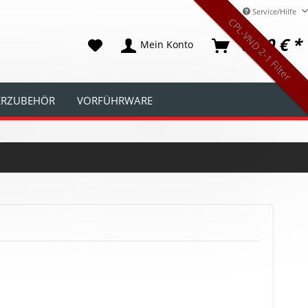
Service/Hilfe
CPL-VND 2-1 Filter
0,00 € *
Mein Konto
TERZUBEHÖR
VORFÜHRWARE