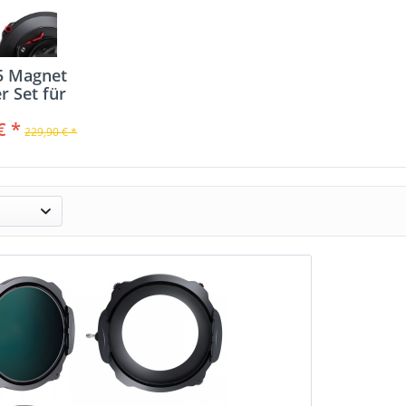
5 Magnet
er Set für
150...
€ *
229,90 € *