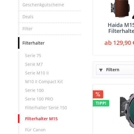
Geschenkgutscheine
Deals
Haida M1
Filter
Filterhalt
Serie 
ab 129,90 
Filterhalter
Serie 75
Serie M7
Filtern
Serie M10 II
M10 II Compact Kit
Serie 100
Serie 100 PRO
TIPP!
Filterhalter Serie 150
Filterhalter M15
Für Canon