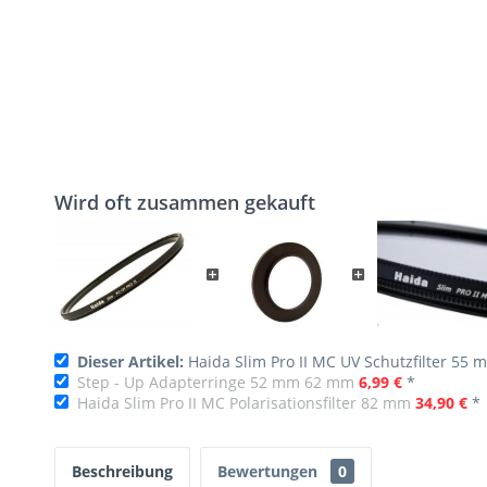
Wird oft zusammen gekauft
Dieser Artikel:
Haida Slim Pro II MC UV Schutzfilter 55
Step - Up Adapterringe 52 mm 62 mm
6,99 €
*
Haida Slim Pro II MC Polarisationsfilter 82 mm
34,90 €
*
Beschreibung
Bewertungen
0