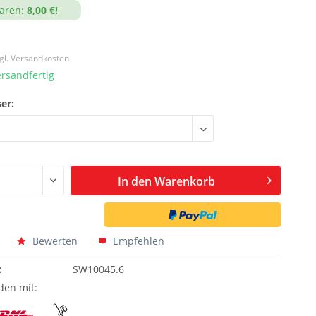
aren:
8,00 €!
gl. Versandkosten
ersandfertig
er:
In den
Warenkorb
Bewerten
Empfehlen
:
SW10045.6
den mit: