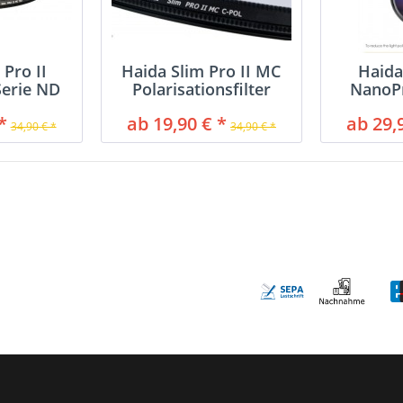
 Pro II
Haida Slim Pro II MC
Haida
Serie ND
Polarisationsfilter
NanoP
r
Nig
*
ab 19,90 € *
ab 29,
34,90 € *
34,90 € *