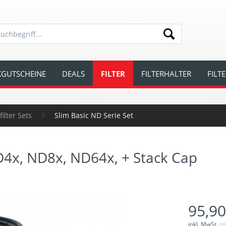
GUTSCHEINE
DEALS
FILTER
FILTERHALTER
FILT
ilter Sets
Slim Basic ND Serie Set
D4x, ND8x, ND64x, + Stack Cap
95,90
inkl. MwSt.
zz