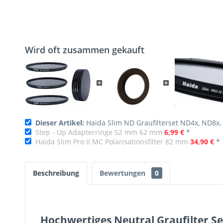
Wird oft zusammen gekauft
Dieser Artikel:
Haida Slim ND Graufilterset ND4x, ND8x
Step - Up Adapterringe 52 mm 62 mm
6,99 €
*
Haida Slim Pro II MC Polarisationsfilter 82 mm
34,90 €
*
Beschreibung
Bewertungen
0
Hochwertiges Neutral Graufilter S