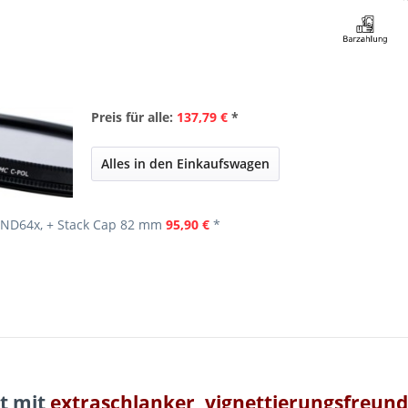
Preis für alle:
137,79 €
*
Alles in den Einkaufswagen
, ND64x, + Stack Cap 82 mm
95,90 €
*
et
mit
extraschlanker, vignettierungsfreundl