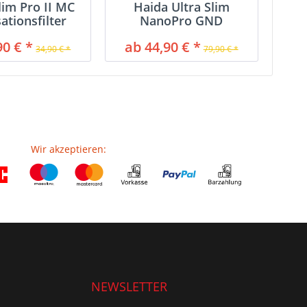
lim Pro II MC
Haida Ultra Slim
sationsfilter
NanoPro GND
Verlaufsfilter
90 € *
ab 44,90 € *
34,90 € *
79,90 € *
Wir akzeptieren:
NEWSLETTER