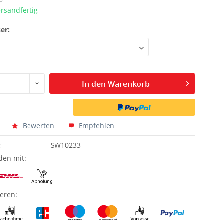
ersandfertig
er:
In den
Warenkorb
Bewerten
Empfehlen
:
SW10233
den mit:
ieren: