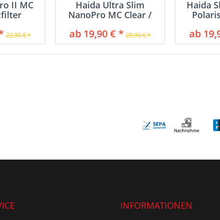
ro II MC
Haida Ultra Slim
Haida S
filter
NanoPro MC Clear /
Polari
Schutzfilter
*
ab 19,90 € *
ab 19,
22,90 € *
29,90 € *
ICE
INFORMATIONEN