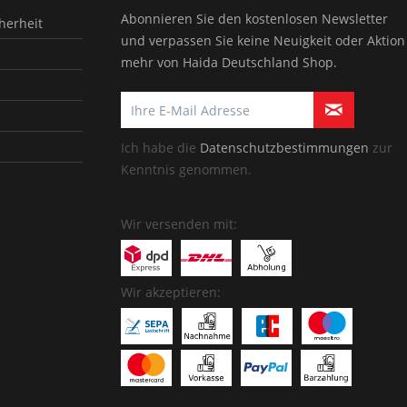
Abonnieren Sie den kostenlosen Newsletter
herheit
und verpassen Sie keine Neuigkeit oder Aktion
mehr von Haida Deutschland Shop.
Ich habe die
Datenschutzbestimmungen
zur
Kenntnis genommen.
Wir versenden mit:
Wir akzeptieren: