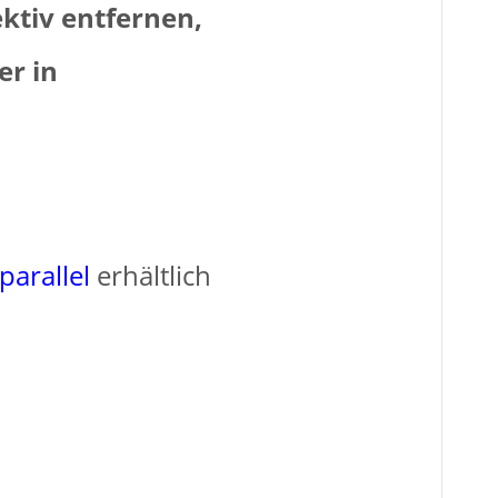
ktiv entfernen,
er in
paralle
l
erhältlich