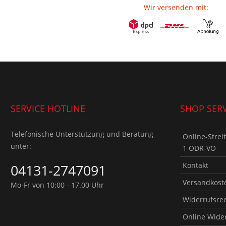
Wir versenden mit:
SERVICE HOTLINE
SHOP SERV
Telefonische Unterstützung und Beratung
Online-Strei
unter:
1 ODR-VO
Kontakt
04131-2747091
Versandkoste
Mo-Fr von 10:00 - 17.00 Uhr
Widerrufsre
Online Wide