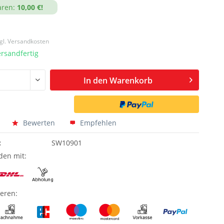
aren:
10,00 €!
gl. Versandkosten
ersandfertig
In den
Warenkorb
Bewerten
Empfehlen
:
SW10901
den mit:
ieren: