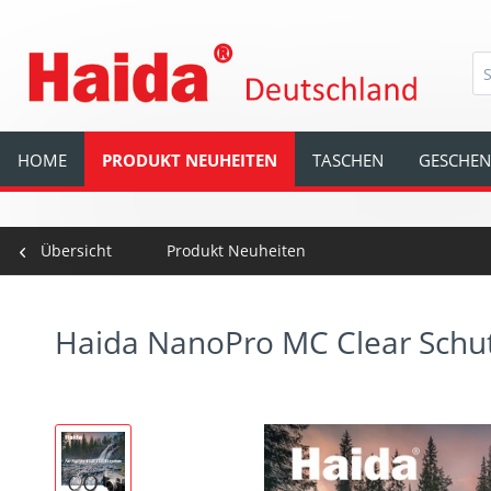
HOME
PRODUKT NEUHEITEN
TASCHEN
GESCHEN
Übersicht
Produkt Neuheiten
Haida NanoPro MC Clear Schutzf