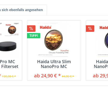
sich ebenfalls angesehen
TIPP!
oPro MC
Haida Ultra Slim
Haida
 Filterset
NanoPro MC
NanoP
Polarisationsfilter
Nig
*
ab 24,90 € *
ab 29,
139,90 € *
44,90 € *