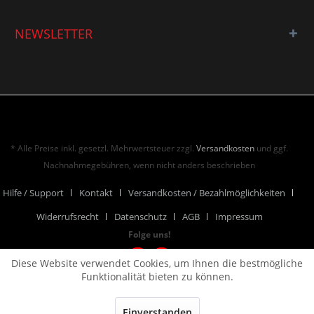
NEWSLETTER
* Alle Preise inkl. gesetzl. Mehrwertsteuer zzgl.
Versandkosten
und ggf.
Nachnahmegebühren, wenn nicht anders beschrieben
Hilfe / Support
Kontakt
Versandkosten / Bezahlmöglichkeiten
Widerrufsrecht
Datenschutz
AGB
Impressum
Folge uns!
Diese Website verwendet Cookies, um Ihnen die bestmögliche
Funktionalität bieten zu können.
Einverstanden