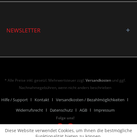
NEWSLETTER
* Alle Preise inkl. gesetzl. Mehrwertsteuer zzgl.
Versandkosten
und ggf.
Nachnahmegebühren, wenn nicht anders beschrieben
Hilfe / Support
Kontakt
Versandkosten / Bezahlmöglichkeiten
Widerrufsrecht
Datenschutz
AGB
Impressum
Folge uns!
Diese Website verwendet Cookies, um Ihnen die bestmögliche
Funktionalität bieten zu können.