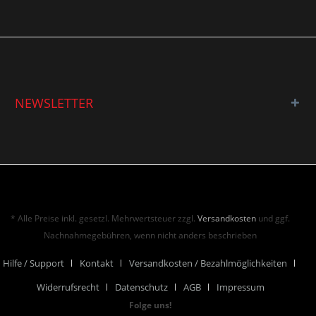
NEWSLETTER
* Alle Preise inkl. gesetzl. Mehrwertsteuer zzgl.
Versandkosten
und ggf.
Nachnahmegebühren, wenn nicht anders beschrieben
Hilfe / Support
Kontakt
Versandkosten / Bezahlmöglichkeiten
Widerrufsrecht
Datenschutz
AGB
Impressum
Folge uns!