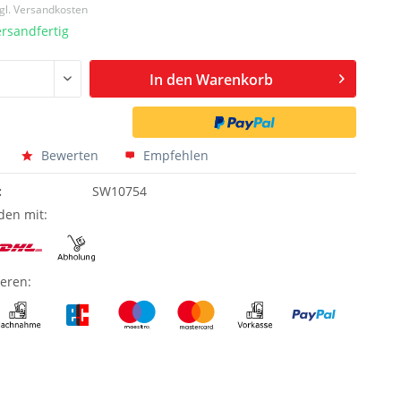
gl. Versandkosten
ersandfertig
In den
Warenkorb
Bewerten
Empfehlen
:
SW10754
den mit:
ieren: