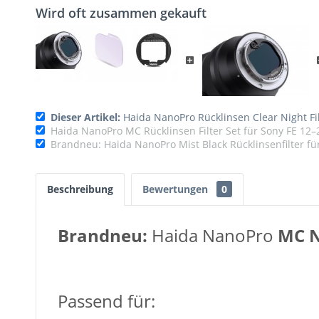
Wird oft zusammen gekauft
Dieser Artikel:
Haida NanoPro Rücklinsen Clear Night Fi
Haida NanoPro MC Rücklinsen Filter Set für Sony FE 1
Brandneu: Haida NanoPro Mist Black Rücklinsenfilter f
Beschreibung
Bewertungen
0
Brandneu:
Haida NanoPro
MC N
Passend für: