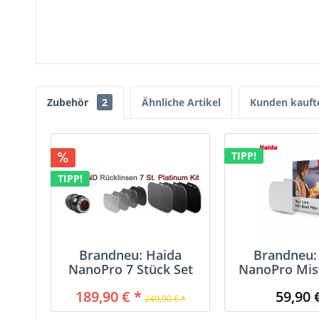
Zubehör
2
Ähnliche Artikel
Kunden kauft
TIPP!
TIPP!
Brandneu: Haida
Brandneu:
NanoPro 7 Stück Set
NanoPro Mist
ND 0.9,...
189,90 € *
59,90 
249,90 € *