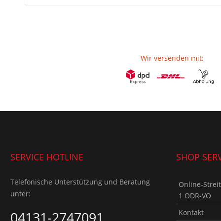
Wir versenden mit:
SERVICE HOTLINE
SHOP SERV
Telefonische Unterstützung und Beratung
Online-Strei
unter:
1 ODR-VO
Kontakt
04131-2747091