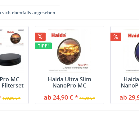
sich ebenfalls angesehen
TIPP!
oPro MC
Haida Ultra Slim
Haida
 Filterset
NanoPro MC
NanoP
Polarisationsfilter
Nig
*
ab 24,90 € *
ab 29,
139,90 € *
44,90 € *