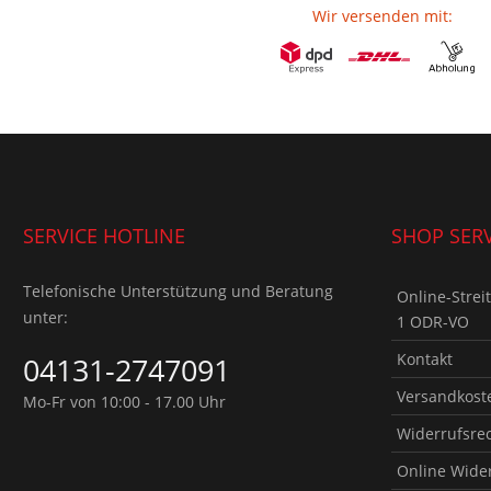
Wir versenden mit:
SERVICE HOTLINE
SHOP SERV
Telefonische Unterstützung und Beratung
Online-Strei
unter:
1 ODR-VO
Kontakt
04131-2747091
Versandkoste
Mo-Fr von 10:00 - 17.00 Uhr
Widerrufsre
Online Wide