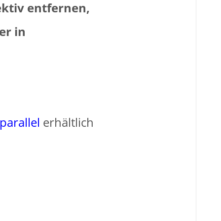
ktiv entfernen,
er in
paralle
l
erhältlich