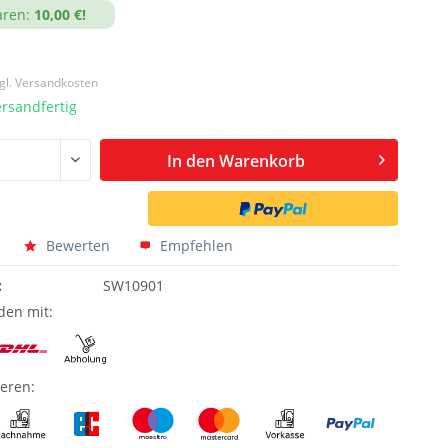
aren:
10,00 €!
gl. Versandkosten
ersandfertig
In den
Warenkorb
Bewerten
Empfehlen
:
SW10901
den mit:
ieren: