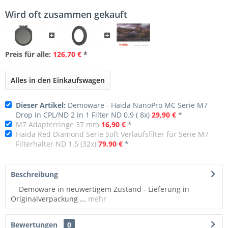
Wird oft zusammen gekauft
Preis für alle:
126,70 €
*
Alles in den Einkaufswagen
Dieser Artikel:
Demoware - Haida NanoPro MC Serie M7
Drop in CPL/ND 2 in 1 Filter ND 0.9 ( 8x)
29,90 €
*
M7 Adapterringe 37 mm
16,90 €
*
Haida Red Diamond Serie Soft Verlaufsfilter für Serie M7
Filterhalter ND 1.5 (32x)
79,90 €
*
Beschreibung
Demoware in neuwertigem Zustand - Lieferung in
Originalverpackung ...
mehr
Bewertungen
0