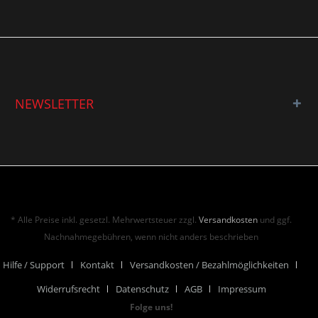
NEWSLETTER
* Alle Preise inkl. gesetzl. Mehrwertsteuer zzgl.
Versandkosten
und ggf.
Nachnahmegebühren, wenn nicht anders beschrieben
Hilfe / Support
Kontakt
Versandkosten / Bezahlmöglichkeiten
Widerrufsrecht
Datenschutz
AGB
Impressum
Folge uns!