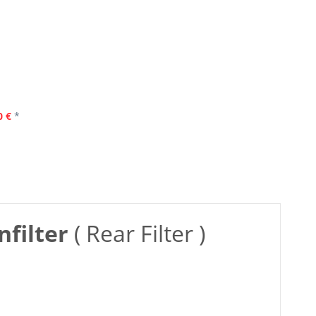
0 €
*
nfilter
( Rear Filter )