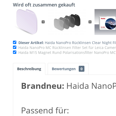
Wird oft zusammen gekauft
Dieser Artikel:
Haida NanoPro Rücklinsen Clear Night Fi
Haida NanoPro MC Rücklinsen Filter Set für Leica Came
Haida M15 Magnet Rund Polarisationsfilter NanoPro MC
Beschreibung
Bewertungen
0
Brandneu:
Haida Nano
Passend für: