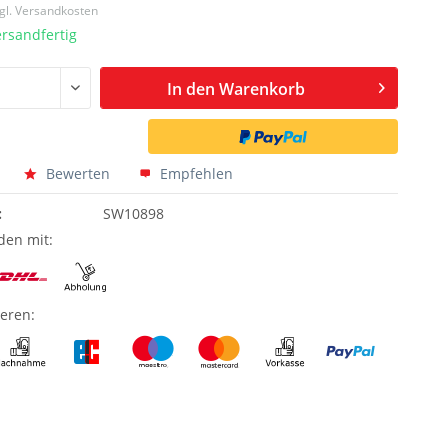
gl. Versandkosten
ersandfertig
In den
Warenkorb
Bewerten
Empfehlen
:
SW10898
den mit:
ieren: