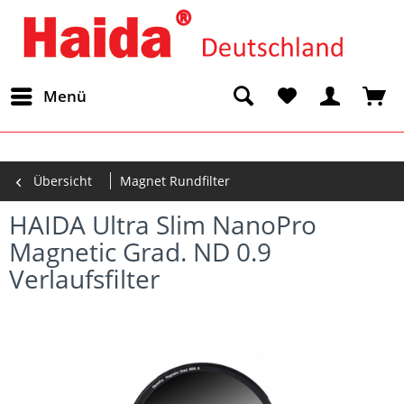
Menü
ware/engine/Shopware/Components/Session/PdoSessionHandler.
Übersicht
Magnet Rundfilter
ware/engine/Shopware/Components/Session/PdoSessionHandler.p
HAIDA Ultra Slim NanoPro
ware/engine/Shopware/Components/Session/PdoSessionHandler.p
Magnetic Grad. ND 0.9
onHandler-
Verlaufsfilter
onHandler-
are/engine/Library/Zend/Session.php(481):
are/engine/Shopware/Components/DependencyInjection/Bridge/S