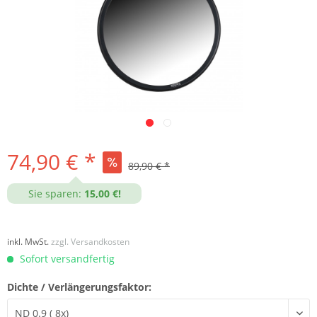
ware/var/cache/production_201807181357/proxies/ShopwareProd
pware/engine/Shopware/Components/Session/PdoSessionHandl
74,90 € *
89,90 € *
Sie sparen:
15,00 €!
inkl. MwSt.
zzgl. Versandkosten
Sofort versandfertig
Dichte / Verlängerungsfaktor: